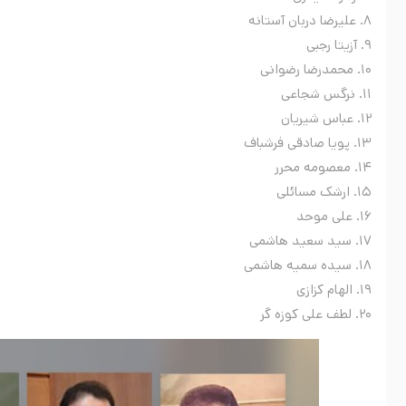
۸. علیرضا دربان آستانه
۹. آزیتا رجبی
۱۰. محمدرضا رضوانى
۱۱. نرگس شجاعی
۱۲. عباس شیریان
۱۳. پویا صادقی فرشباف
۱۴. معصومه محرر
۱۵. ارشک مسائلی
۱۶. علی موحد
۱۷. سید سعید هاشمی
۱۸. سیده سمیه هاشمی
۱۹. الهام کزازی
۲۰. لطف علی کوزه گر