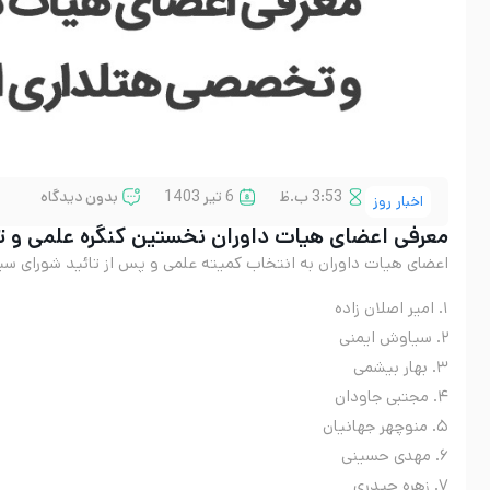
3:53 ب.ظ
6 تیر 1403
بدون دیدگاه
اخبار روز
معرفی اعضای هیات داوران نخستین کنگره علمی و 
اعضای هیات داوران به انتخاب کمیته علمی و پس از تائید شورای سیاست‌
۱. امیر اصلان زاده
۲. سیاوش ایمنی
۳. بهار بیشمی
۴. مجتبی جاودان
۵. منوچهر جهانیان
۶. مهدی حسینی
۷. زهره حیدری