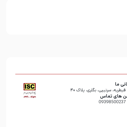
نی ما
قیطریه، سرتیپی، بگلری، پلاک ۴۰
ن های تماس
09398500237