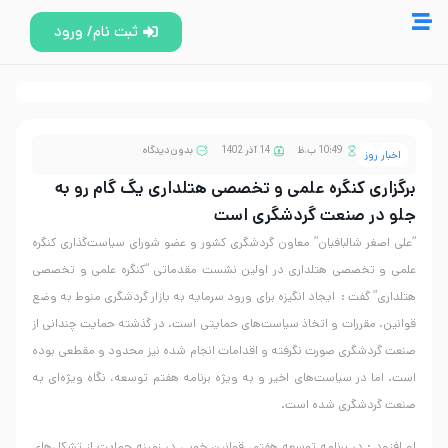
ثبت نام/ ورود
10:49 ب.ظ
14 آذر 1402
بدون دیدگاه
اخبار روز
برگزاری کنگره علمی و تخصصی هتلداری یگ گام رو به
جلو در صنعت گردشگری است
“علی اصغر شالبافیان” معاون گردشگری کشور و عضو شورای سیاست‌گذاری کنگره
علمی و تخصصی هتلداری در اولین نشست مقدماتی “کنگره علمی و تخصصی
هتلداری” گفت : ایجاد انگیزه برای ورود سرمایه به بازار گردشگری منوط به وضع
قوانین، مقررات و اتخاذ سیاست‌های حمایتی است. در گذشته حمایت چندانی از
صنعت گردشگری صورت نگرفته و اقدامات انجام شده نیز محدود و مقطعی بوده
است. اما در سیاست‌های اخیر و به ویژه برنامه هفتم توسعه، نگاه ویژه‌ای به
صنعت گردشگری شده است.
او افزود : در برنامه توسعه هفتم، قوانین خوبی در زمینه حمایت از تشکل‌های